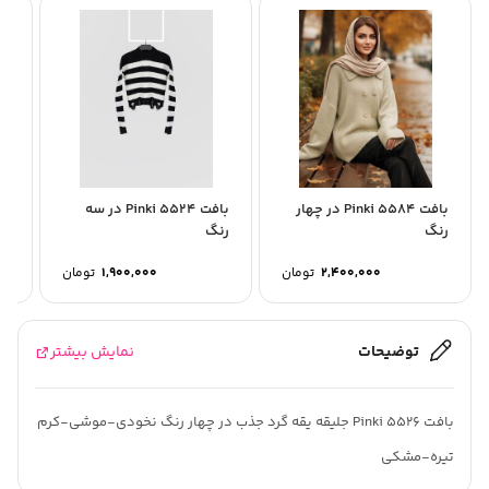
بافت Pinki 5584 در چهار
بافت Pinki 5524 در سه
بافت 5512
رنگ
رنگ
2,400,000
تومان
1,900,000
تومان
توضیحات
نمایش بیشتر
بافت Pinki 5526 جلیقه یقه گرد جذب در چهار رنگ نخودی-موشی-کرم
تیره-مشکی