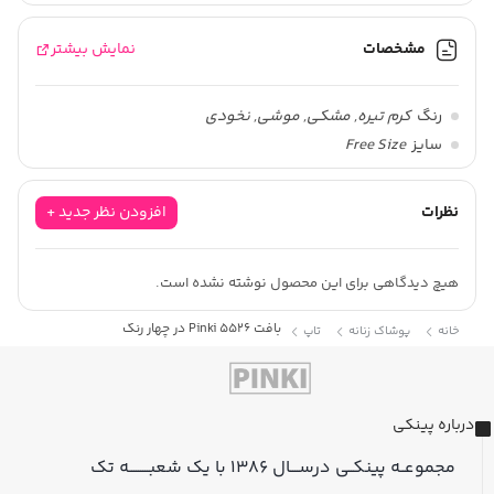
مشخصات
نمایش بیشتر
رنگ
کرم تیره, مشکی, موشی, نخودی
سایز
Free Size
نظرات
افزودن نظر جدید +
هیچ دیدگاهی برای این محصول نوشته نشده است.
بافت Pinki 5526 در چهار رنگ
خانه
پوشاک زنانه
تاپ
درباره پینکی
مجموعــه پینکــی درســــال ۱۳۸۶ با یک شعبـــــــــه تک